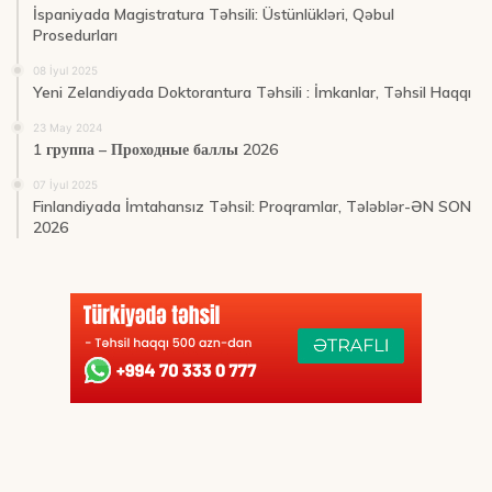
İspaniyada Magistratura Təhsili: Üstünlükləri, Qəbul
Prosedurları
08 İyul 2025
Yeni Zelandiyada Doktorantura Təhsili : İmkanlar, Təhsil Haqqı
23 May 2024
1 группа – Проходные баллы 2026
07 İyul 2025
Finlandiyada İmtahansız Təhsil: Proqramlar, Tələblər-ƏN SON
2026