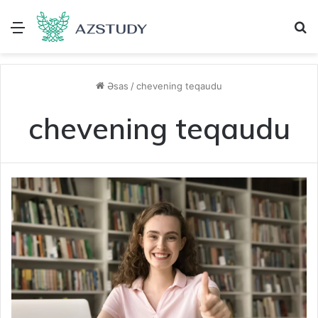
Menu
A
Əsas
/
chevening teqaudu
chevening teqaudu