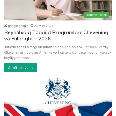
Xaricdə Təhsil
google google
23 May 2024
Beynəlxalq Təqaüd Proqramları: Chevening
və Fulbright – 2026
Xaricdə təhsil almağı düşünən tələbələrin ən çox üstünlük verdiyi
ölkələr sırasında olan Amerika və İngiltərə dünyaca məşhur yüksək
keyfiyyətli təhsil…
Ətraflı oxuyun »