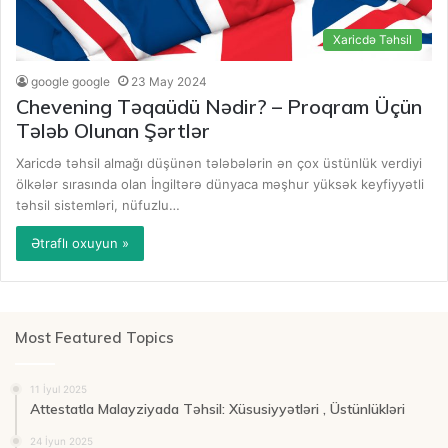
Xaricdə Təhsil
google google
23 May 2024
Chevening Təqaüdü Nədir? – Proqram Üçün
Tələb Olunan Şərtlər
Xaricdə təhsil almağı düşünən tələbələrin ən çox üstünlük verdiyi
ölkələr sırasında olan İngiltərə dünyaca məşhur yüksək keyfiyyətli
təhsil sistemləri, nüfuzlu…
Ətraflı oxuyun »
Most Featured Topics
11 İyul 2025
Attestatla Malayziyada Təhsil: Xüsusiyyətləri , Üstünlükləri
24 İyun 2025