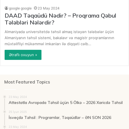
google google
23 May 2024
DAAD Təqaüdü Nədir? – Proqrama Qəbul
Tələbləri Nələrdir?
Almaniyada universitetdə təhsil almaq istəyən tələbələr üçün
Almaniyanın təhsil sistemi, bakalavr və magistr proqramlarının
müxtəlifliyi mükəmməl imkanları ilə diqqəti cəlb…
Ətraflı oxuyun »
Most Featured Topics
23 May 2024
Attestatla Avropada Təhsil üçün 5 Ölkə – 2026 Xaricdə Təhsil
25 İyun 2025
İsveçdə Təhsil : Programlar, Təqaüdlər – ƏN SON 2026
23 May 2024