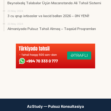
Beynəlxalq Tələbələr Üçün Macarıstanda Ali Təhsil Sistemi
23 May 2024
3 cu qrup ixtisaslar və kecid balları 2026 – ƏN YENİ!
23 May 2024
Almaniyada Pulsuz Təhsil Almaq – Təqaüd Proqramları
AzStudy — Pulsuz Konsultasiya