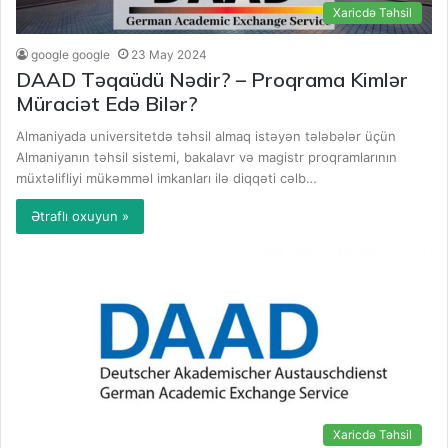
Xaricdə Təhsil
google google
23 May 2024
DAAD Təqaüdü Nədir? – Proqrama Kimlər
Müraciət Edə Bilər?
Almaniyada universitetdə təhsil almaq istəyən tələbələr üçün
Almaniyanın təhsil sistemi, bakalavr və magistr proqramlarının
müxtəlifliyi mükəmməl imkanları ilə diqqəti cəlb…
Ətraflı oxuyun »
Xaricdə Təhsil