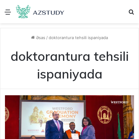
Menu
A
Əsas
/
doktorantura tehsili ispaniyada
doktorantura tehsili
ispaniyada