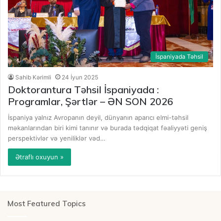
İspaniyada Təhsil
Sahib Kərimli
24 İyun 2025
Doktorantura Təhsil İspaniyada :
Programlar, Şərtlər – ƏN SON 2026
İspaniya yalnız Avropanın deyil, dünyanın aparıcı elmi-təhsil
məkanlarından biri kimi tanınır və burada tədqiqat fəaliyyəti geniş
perspektivlər və yeniliklər vəd…
Ətraflı oxuyun »
Most Featured Topics