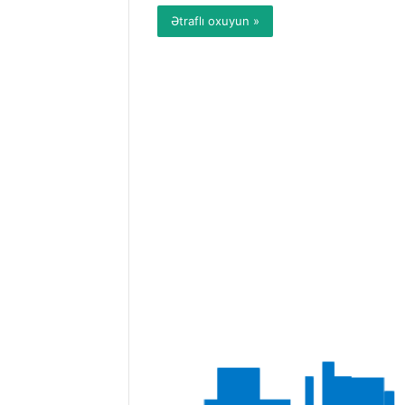
Ətraflı oxuyun »