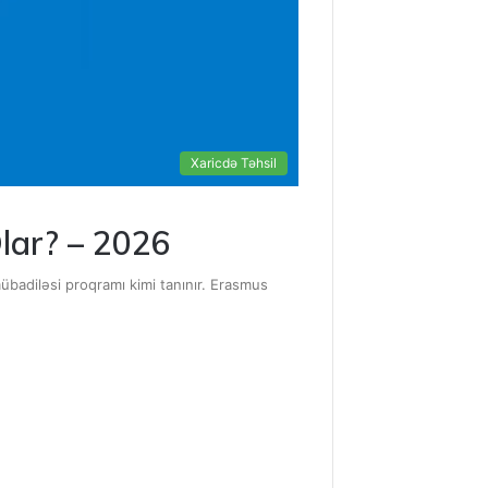
Xaricdə Təhsil
lar? – 2026
badiləsi proqramı kimi tanınır. Erasmus