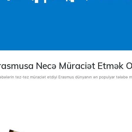
rasmusa Necə Müraciət Etmək O
əbələrin tez-tez müraciət etdiyi Erasmus dünyanın ən populyar tələbə mü