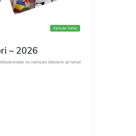
Xaricdə Təhsil
ri – 2026
lkələrindəki və namizəd ölkələrin ali təhsil