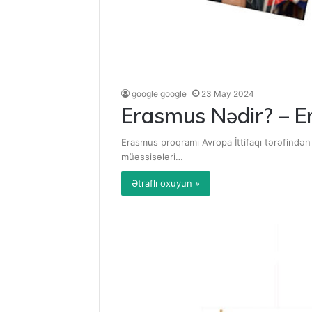
google google
23 May 2024
Erasmus Nədir? – E
Erasmus proqramı Avropa İttifaqı tərəfindən 
müəssisələri…
Ətraflı oxuyun »