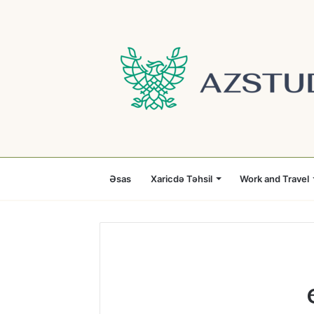
Əsas
Xaricdə Təhsil
Work and Travel