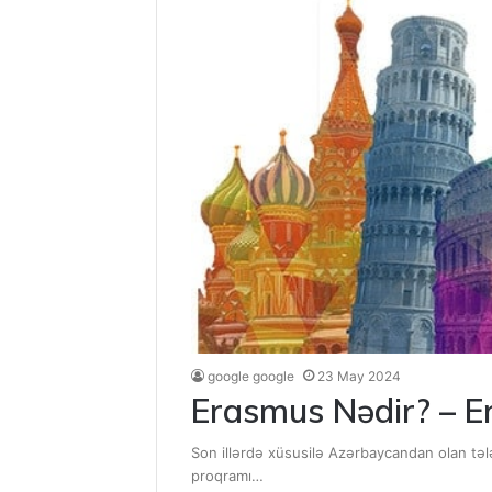
google google
23 May 2024
Erasmus Nədir? – E
Son illərdə xüsusilə Azərbaycandan olan təl
proqramı…