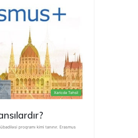
Xaricdə Təhsil
nsılardır?
badiləsi proqramı kimi tanınır. Erasmus