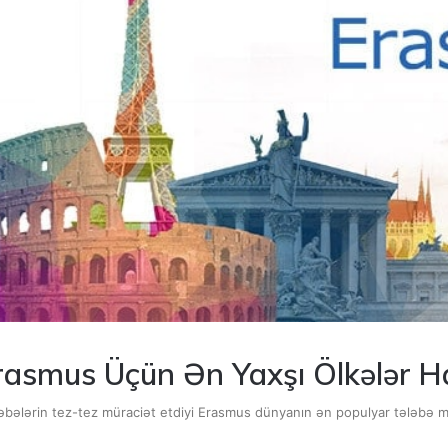
rasmus Üçün Ən Yaxşı Ölkələr Ha
əbələrin tez-tez müraciət etdiyi Erasmus dünyanın ən populyar tələbə mü