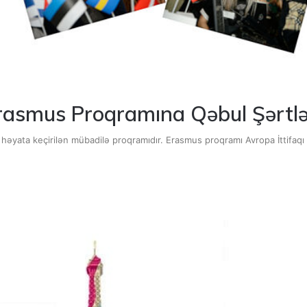
rasmus Proqramına Qəbul Şərtlə
həyata keçirilən mübadilə proqramıdır. Erasmus proqramı Avropa İttifaqı ö