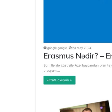
google google
23 May 2024
Erasmus Nədir? – E
Son illərdə xüsusilə Azərbaycandan olan təl
proqramı…
Ətraflı oxuyun »