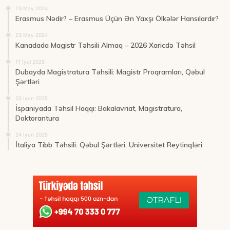
23 May 2024
Erasmus Nədir? – Erasmus Üçün Ən Yaxşı Ölkələr Hansılardır?
23 May 2024
Kanadada Magistr Təhsili Almaq – 2026 Xaricdə Təhsil
11 İyul 2025
Dubayda Magistratura Təhsili: Magistr Proqramları, Qəbul
Şərtləri
25 İyun 2025
İspaniyada Təhsil Haqqı: Bakalavriat, Magistratura,
Doktorantura
24 İyun 2025
İtaliya Tibb Təhsili: Qəbul Şərtləri, Universitet Reytinqləri