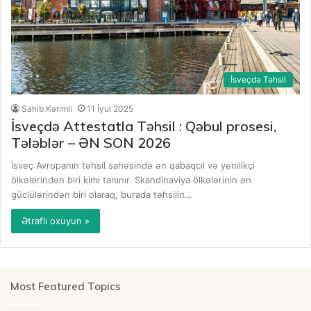
İsveçdə Təhsil
Sahib Kərimli
11 İyul 2025
İsveçdə Attestatla Təhsil : Qəbul prosesi,
Tələblər – ƏN SON 2026
İsveç Avropanın təhsil sahəsində ən qabaqcıl və yenilikçi
ölkələrindən biri kimi tanınır. Skandinaviya ölkələrinin ən
güclülərindən biri olaraq, burada təhsilin…
Ətraflı oxuyun »
Most Featured Topics