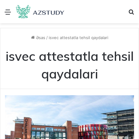
Menu
A
Əsas
/
isvec attestatla tehsil qaydalari
isvec attestatla tehsil
qaydalari