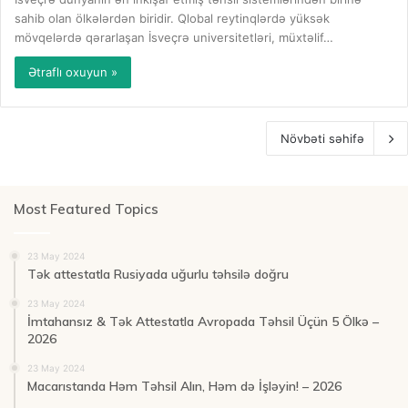
sahib olan ölkələrdən biridir. Qlobal reytinqlərdə yüksək
mövqelərdə qərarlaşan İsveçrə universitetləri, müxtəlif…
Ətraflı oxuyun »
Növbəti səhifə
Most Featured Topics
23 May 2024
Tək attestatla Rusiyada uğurlu təhsilə doğru
23 May 2024
İmtahansız & Tək Attestatla Avropada Təhsil Üçün 5 Ölkə –
2026
23 May 2024
Macarıstanda Həm Təhsil Alın, Həm də İşləyin! – 2026