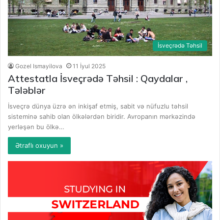
İsveçrədə Təhsil
Gozel Ismayilova
11 İyul 2025
Attestatla İsveçrədə Təhsil : Qaydalar ,
Tələblər
İsveçrə dünya üzrə ən inkişaf etmiş, sabit və nüfuzlu təhsil
sisteminə sahib olan ölkələrdən biridir. Avropanın mərkəzində
yerləşən bu ölkə…
Ətraflı oxuyun »