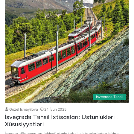
İsveçrədə Təhsil
Gozel Ismayilova
24 İyun 2025
İsveçrədə Təhsil İxtisasları: Üstünlükləri ,
Xüsusiyyətləri
İsveçrə dünyanın ən inkişaf etmiş təhsil sistemlərindən birinə