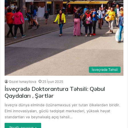
İsveçrədə Təhsil
Gozel Ismayilova
25 İyun 2025
İsveçrədə Doktorantura Təhsili: Qəbul
Qaydaları , Şərtlər
İsveçrə dünya elmində özünəməxsus yer tutan ölkələrdən biridir.
Elmi innovasiyaları, güclü tədqiqat mərkəzləri, yüksək həyat
standartları və beynəlxalq açıq təhsil…
Ətraflı oxuyun »