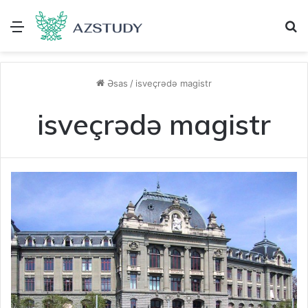
Menu
A
Əsas
/
isveçrədə magistr
isveçrədə magistr