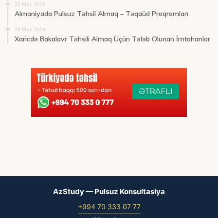
23 May 2024
Almaniyada Pulsuz Təhsil Almaq – Təqaüd Proqramları
23 May 2024
Xaricdə Bakalavr Təhsili Almaq Üçün Tələb Olunan İmtahanlar
AzStudy — Pulsuz Konsultasiya
+994 70 333 07 77