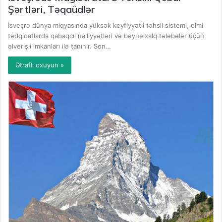
Şərtləri, Təqaüdlər
İsveçrə dünya miqyasında yüksək keyfiyyətli təhsil sistemi, elmi
tədqiqatlarda qabaqcıl nailiyyətləri və beynəlxalq tələbələr üçün
əlverişli imkanları ilə tanınır. Son…
Ətraflı oxuyun »