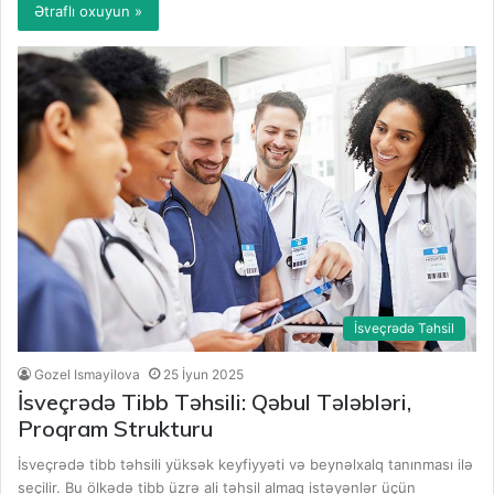
Ətraflı oxuyun »
İsveçrədə Təhsil
Gozel Ismayilova
25 İyun 2025
İsveçrədə Tibb Təhsili: Qəbul Tələbləri,
Proqram Strukturu
İsveçrədə tibb təhsili yüksək keyfiyyəti və beynəlxalq tanınması ilə
seçilir. Bu ölkədə tibb üzrə ali təhsil almaq istəyənlər üçün