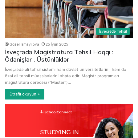
İsveçrədə Təhsil
Gozel Ismayilova
25 İyun 2025
İsveçrədə Magistratura Təhsil Haqqı :
Ödənişlər , Üstünlüklər
İsveçrədə ali təhsil sistemi həm dövlət universitetlərini, həm də
özəl ali təhsil müəssisələrini əhatə edir. Magistr proqramları
magistratura dərəcəsi (“Master”)…
Ətraflı oxuyun »