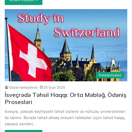
Kateqoriyasız
Gozel Ismayilova
25 İyun 2025
İsveçrədə Təhsil Haqqı: Orta Məbləğ, Ödəniş
Prosesləri
İsveçrə, yüksək keyfiyyətli təhsil sistemi və nüfuzlu universitetləri
ilə tanınır. Burada təhsil almaq istəyən tələbələr üçün təhsil haqqı,
yaşayış xərcləri…