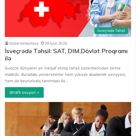
İsveçrədə Təhsil
Gozel Ismayilova
26 İyun 2025
İsveçrədə Təhsil: SAT, DIM,Dövlət Proqramı
ilə
İsveçrə dünyanın ən inkişaf etmiş təhsil sistemlərindən birinə
malikdir. Buradakı universitetlər həm yüksək akademik səviyyəsi,
həm də beynəlxalq tanınması ilə…
Ətraflı oxuyun »