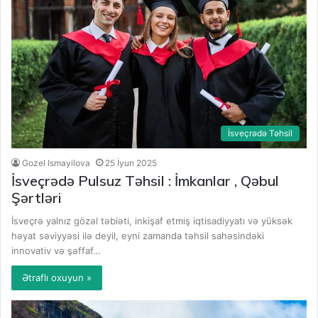
İsveçrədə Təhsil
Gozel Ismayilova
25 İyun 2025
İsveçrədə Pulsuz Təhsil : İmkanlar , Qəbul
Şərtləri
İsveçrə yalnız gözəl təbiəti, inkişaf etmiş iqtisadiyyatı və yüksək
həyat səviyyəsi ilə deyil, eyni zamanda təhsil sahəsindəki
innovativ və şəffaf…
Ətraflı oxuyun »