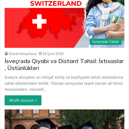
İsveçrədə Təhsil
Gozel Ismayilova
25 İyun 2025
İsveçrədə Qiyabi və Distant Təhsil: İxtisaslar
, Üstünlükləri
İsveçrə dünyanın ən inkişaf etmiş və keyfiyyətli təhsil sistemlərinə
sahib ölkələrindən biridir. Yüksək səviyyədə təşkil olunan ali təhsil
müəssisələri, müxtəlif…
Ətraflı oxuyun »