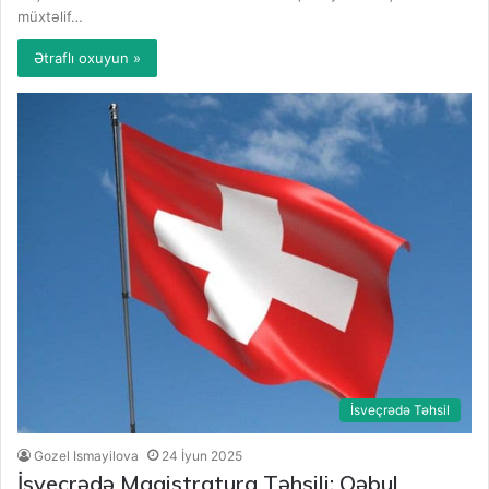
müxtəlif…
Ətraflı oxuyun »
İsveçrədə Təhsil
Gozel Ismayilova
24 İyun 2025
İsveçrədə Magistratura Təhsili: Qəbul