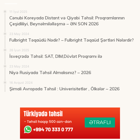
11 İyul 2025
Cənubi Koreyada Distant və Qiyabi Təhsil: Proqramlarının
Çeşidliliyi, Beynəlmiləlləşmə – ƏN SON 2026
23 May 2024
Fulbright Təqaüdü Nədir? – Fulbright Təqaüd Şərtləri Nələrdir?
26 İyun 2025
İsveçrədə Təhsil: SAT, DIM,Dövlət Proqramı ilə
23 May 2024
Niyə Rusiyada Təhsil Almalısınız? – 2026
16 Avqust 2024
Şimali Avropada Təhsil : Univerisitetlər , Ölkələr – 2026