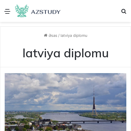
Menu
A
Əsas
/
latviya diplomu
latviya diplomu