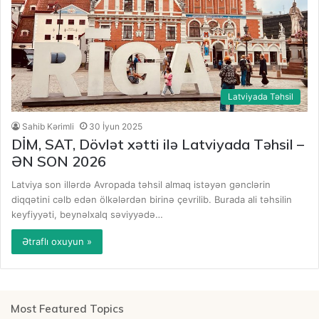
Latviyada Təhsil
Sahib Kərimli
30 İyun 2025
DİM, SAT, Dövlət xətti ilə Latviyada Təhsil –
ƏN SON 2026
Latviya son illərdə Avropada təhsil almaq istəyən gənclərin
diqqətini cəlb edən ölkələrdən birinə çevrilib. Burada ali təhsilin
keyfiyyəti, beynəlxalq səviyyədə…
Ətraflı oxuyun »
Most Featured Topics