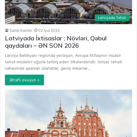
Latviyada Təhsil
Sahib Kərimli
02 İyul 2025
Latviyada İxtisaslar : Növləri, Qəbul
qaydaları – ƏN SON 2026
Latviya Baltikyanı regionda yerləşən, Avropa İttifaqının müasir
təhsil modelini uğurla tətbiq edən ölkələrdəndir. İxtisas təhsili
sahəsində aparılan islahatlar, geniş imkanlar…
Ətraflı oxuyun »