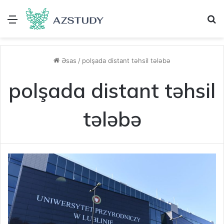
Menu
A
Əsas
/
polşada distant təhsil tələbə
polşada distant təhsil
tələbə