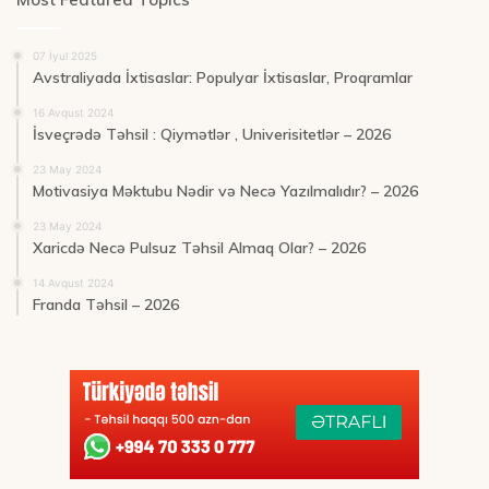
07 İyul 2025
Avstraliyada İxtisaslar: Populyar İxtisaslar, Proqramlar
16 Avqust 2024
İsveçrədə Təhsil : Qiymətlər , Univerisitetlər – 2026
23 May 2024
Motivasiya Məktubu Nədir və Necə Yazılmalıdır? – 2026
23 May 2024
Xaricdə Necə Pulsuz Təhsil Almaq Olar? – 2026
14 Avqust 2024
Franda Təhsil – 2026