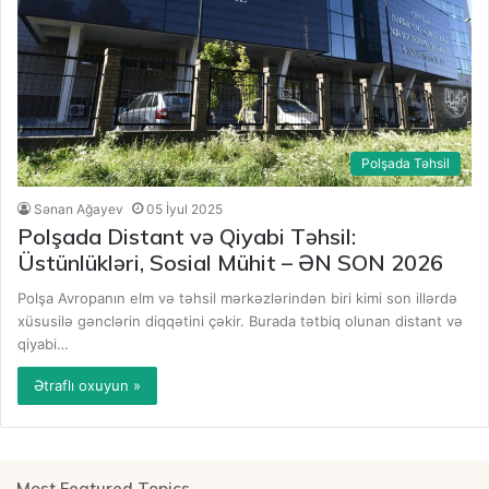
Polşada Təhsil
Sənan Ağayev
05 İyul 2025
Polşada Distant və Qiyabi Təhsil:
Üstünlükləri, Sosial Mühit – ƏN SON 2026
Polşa Avropanın elm və təhsil mərkəzlərindən biri kimi son illərdə
xüsusilə gənclərin diqqətini çəkir. Burada tətbiq olunan distant və
qiyabi…
Ətraflı oxuyun »
Most Featured Topics