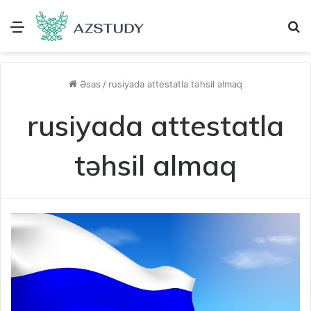
Menu
A
Əsas
/
rusiyada attestatla təhsil almaq
rusiyada attestatla
təhsil almaq