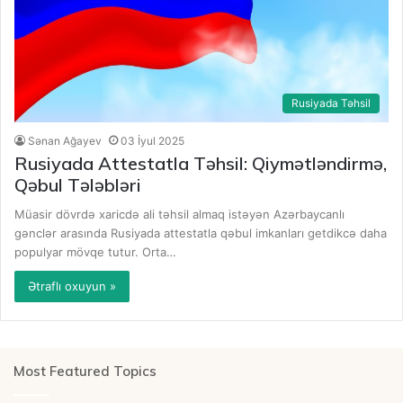
Rusiyada Təhsil
Sənan Ağayev
03 İyul 2025
Rusiyada Attestatla Təhsil: Qiymətləndirmə,
Qəbul Tələbləri
Müasir dövrdə xaricdə ali təhsil almaq istəyən Azərbaycanlı
gənclər arasında Rusiyada attestatla qəbul imkanları getdikcə daha
populyar mövqe tutur. Orta…
Ətraflı oxuyun »
Most Featured Topics