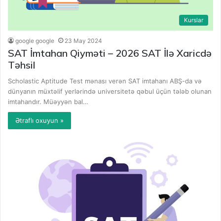
Kurslar
google google
23 May 2024
SAT İmtahan Qiyməti – 2026 SAT İlə Xaricdə
Təhsil
Scholastic Aptitude Test mənası verən SAT imtahanı ABŞ-da və
dünyanın müxtəlif yerlərində universitetə qəbul üçün tələb olunan
imtahandır. Müəyyən bal…
Ətraflı oxuyun »