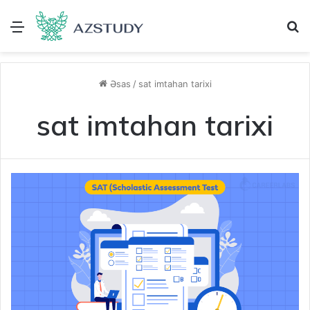
Menu
A
Əsas
/
sat imtahan tarixi
sat imtahan tarixi