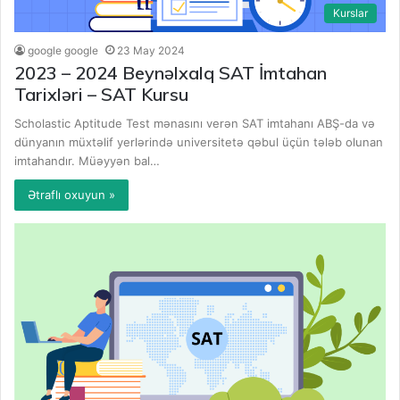
Kurslar
google google
23 May 2024
2023 – 2024 Beynəlxalq SAT İmtahan
Tarixləri – SAT Kursu
Scholastic Aptitude Test mənasını verən SAT imtahanı ABŞ-da və
dünyanın müxtəlif yerlərində universitetə qəbul üçün tələb olunan
imtahandır. Müəyyən bal…
Ətraflı oxuyun »