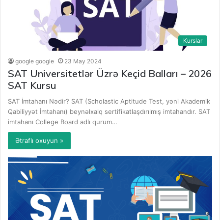
Kurslar
google google
23 May 2024
SAT Universitetlər Üzrə Keçid Balları – 2026
SAT Kursu
SAT İmtahanı Nədir? SAT (Scholastic Aptitude Test, yəni Akademik
Qabiliyyət İmtahanı) beynəlxalq sertifikatlaşdırılmış imtahandır. SAT
imtahanı College Board adlı qurum…
Ətraflı oxuyun »