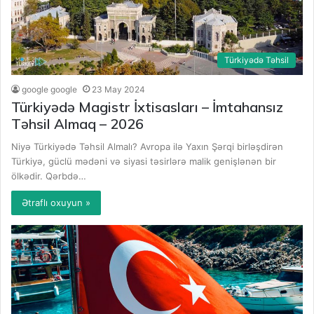
Türkiyədə Təhsil
google google
23 May 2024
Türkiyədə Magistr İxtisasları – İmtahansız
Təhsil Almaq – 2026
Niyə Türkiyədə Təhsil Almalı? Avropa ilə Yaxın Şərqi birləşdirən
Türkiyə, güclü mədəni və siyasi təsirlərə malik genişlənən bir
ölkədir. Qərbdə…
Ətraflı oxuyun »