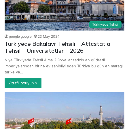
Türkiyədə Təhsil
google google
23 May 2024
Türkiyədə Bakalavr Təhsili – Attestatla
Təhsil – Universitetlər – 2026
Niyə Türkiyədə Təhsil Almalı? Əvvəllər tarixin ən qüdrətli
imperiyalarından birinə ev sahibliyi edən Türkiyə bu gün ən maraqlı
tarixə və…
Ətraflı oxuyun »