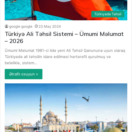
Türkiyədə Təhsil
google google
23 May 2024
Türkiyə Ali Təhsil Sistemi – Ümumi Məlumat
– 2026
Ümumi Məlumat 1981-ci ildə yeni Ali Təhsil Qanununa uyun olaraq
Türkiyədə ali təhsilin idarə edilməsi hərtərəfli qurulmuş və
beləliklə, sistem…
Ətraflı oxuyun »