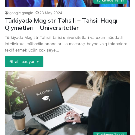
Türkiyədə Təhsil
google google
23 May 2024
Türkiyədə Magistr Təhsili – Təhsil Haqqı
Qiymətləri – Universitetlər
Türkiyədə Magistr Təhsili tarixi universitetləri və uzun müddətli
intellektual mübadilə ənənələri ilə macəraçı beynəlxalq tələbələrə
təklif etmək üçün çox şeyə…
Ətraflı oxuyun »
Türkiyədə Təhsil