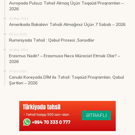
Avropada Pulsuz Təhsil Almaq Üçün Təqaüd Proqramları –
2026
23 May 2024
Amerikada Bakalavr Təhsili Almağınız Üçün 7 Səbəb – 2026
04 İyul 2025
Rumıniyada Təhsil : Qəbul Prosesi ,Sənədlər
23 May 2024
Erasmus Nədir? – Erasmusa Necə Müraciət Etmək Olar? –
2026
10 İyul 2025
Cənubi Koreyada DİM ilə Təhsil: Təqaüd Proqramları, Qəbul
Şərtləri – 2026