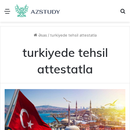
Menu
A
Əsas
/
turkiyede tehsil attestatla
turkiyede tehsil
attestatla