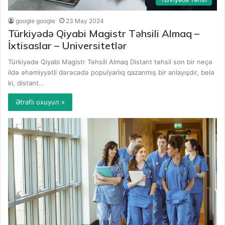
google google
23 May 2024
Türkiyədə Qiyabi Magistr Təhsili Almaq –
İxtisaslar – Universitetlər
Türkiyədə Qiyabi Magistr Təhsili Almaq Distant təhsil son bir neçə
ildə əhəmiyyətli dərəcədə populyarlıq qazanmış bir anlayışdır, belə
ki, distant…
Ətraflı oxuyun »