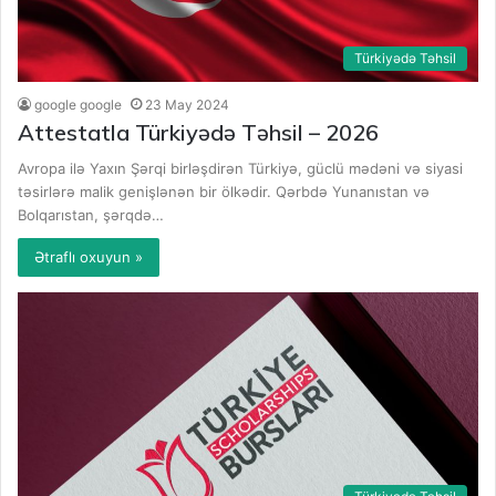
Türkiyədə Təhsil
google google
23 May 2024
Attestatla Türkiyədə Təhsil – 2026
Avropa ilə Yaxın Şərqi birləşdirən Türkiyə, güclü mədəni və siyasi
təsirlərə malik genişlənən bir ölkədir. Qərbdə Yunanıstan və
Bolqarıstan, şərqdə…
Ətraflı oxuyun »