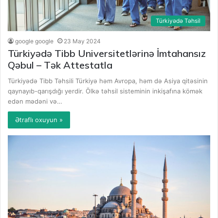
Türkiyədə Təhsil
google google
23 May 2024
Türkiyədə Tibb Universitetlərinə İmtahansız
Qəbul – Tək Attestatla
Türkiyədə Tibb Təhsili Türkiyə həm Avropa, həm də Asiya qitəsinin
qaynayıb-qarışdığı yerdir. Ölkə təhsil sisteminin inkişafına kömək
edən mədəni və…
Ətraflı oxuyun »