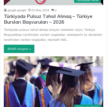
Türkiyədə Təhsil
google google
23 May 2024
2
Türkiyədə Pulsuz Təhsil Almaq – Türkiye
Bursları Başvuruları – 2026
Türkiyədə pulsuz təhsil almaq istəyən tələbələr üçün; Türkiyə
Respublikası tərəfindən verilən təqaüdlər, tələbələrin öz dövlətləri
tərəfindən verilən təqaüdlər, müxtəlif milli…
Ətraflı oxuyun »