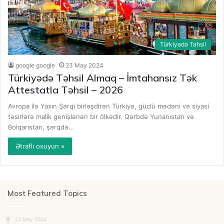
Türkiyədə Təhsil
google google
23 May 2024
Türkiyədə Təhsil Almaq – İmtahansız Tək
Attestatla Təhsil – 2026
Avropa ilə Yaxın Şərqi birləşdirən Türkiyə, güclü mədəni və siyasi
təsirlərə malik genişlənən bir ölkədir. Qərbdə Yunanıstan və
Bolqarıstan, şərqdə…
Ətraflı oxuyun »
Most Featured Topics
23 May 2024