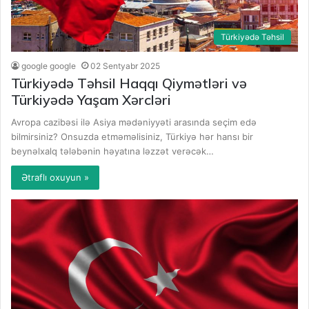
Türkiyədə Təhsil
google google
02 Sentyabr 2025
Türkiyədə Təhsil Haqqı Qiymətləri və
Türkiyədə Yaşam Xərcləri
Avropa cazibəsi ilə Asiya mədəniyyəti arasında seçim edə
bilmirsiniz? Onsuzda etməməlisiniz, Türkiyə hər hansı bir
beynəlxalq tələbənin həyatına ləzzət verəcək…
Ətraflı oxuyun »