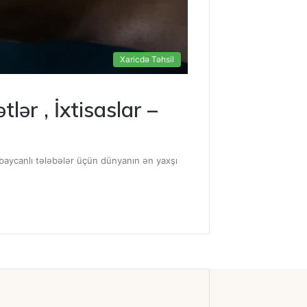
Xaricdə Təhsil
lər , İxtisaslar –
ərbaycanlı tələbələr üçün dünyanın ən yaxşı