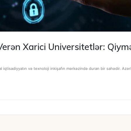
erən Xarici Universitetlər: Qiymət
al iqtisadiyyatın və texnoloji inkişafın mərkəzində duran bir sahədir. Az