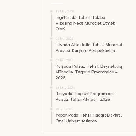
23 May 2024
İngiltərədə Təhsil: Tələbə
Vizasına Necə Müraciət Etmək
Olar?
02 İyul 2025
Litvada Attestatla Təhsil: Müraciət
Prosesi, Karyera Perspektivləri
07 İyul 2025
Polşada Pulsuz Təhsil: Beynəlxalq
Mübadilə, Təqaüd Proqramları –
2026
23 May 2024
İtaliyada Təqaüd Proqramları –
Pulsuz Təhsil Almaq – 2026
10 İyul 2025
Yaponiyada Təhsil Haqqı : Dövlət ,
Özəl Universitetlərdə