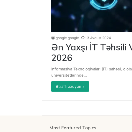
google google
13 Avqust 2024
Ən Yaxşı İT Təhsili V
2026
İnformasiya Texnologiyaları (İT) sahəsi, qlob
universitetlərində…
Ətraflı oxuyun »
Most Featured Topics