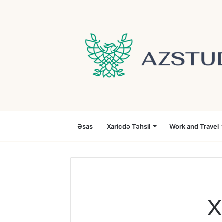
Əsas
Xaricdə Təhsil
Work and Travel
X