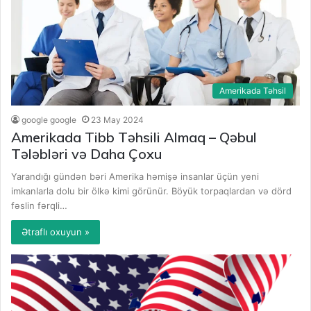
Amerikada Təhsil
google google
23 May 2024
Amerikada Tibb Təhsili Almaq – Qəbul
Tələbləri və Daha Çoxu
Yarandığı gündən bəri Amerika həmişə insanlar üçün yeni
imkanlarla dolu bir ölkə kimi görünür. Böyük torpaqlardan və dörd
fəslin fərqli…
Ətraflı oxuyun »