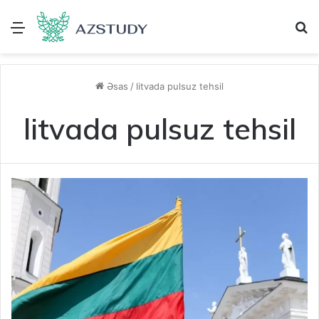
Menu
A
Əsas
/
litvada pulsuz tehsil
litvada pulsuz tehsil