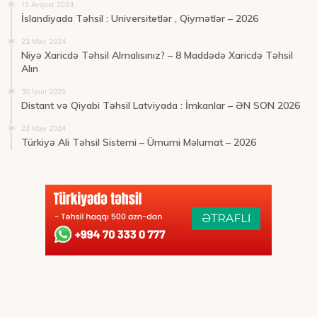
15 Avqust 2024
İslandiyada Təhsil : Universitetlər , Qiymətlər – 2026
23 May 2024
Niyə Xaricdə Təhsil Almalısınız? – 8 Maddədə Xaricdə Təhsil
Alın
30 İyun 2025
Distant və Qiyabi Təhsil Latviyada : İmkanlar – ƏN SON 2026
23 May 2024
Türkiyə Ali Təhsil Sistemi – Ümumi Məlumat – 2026