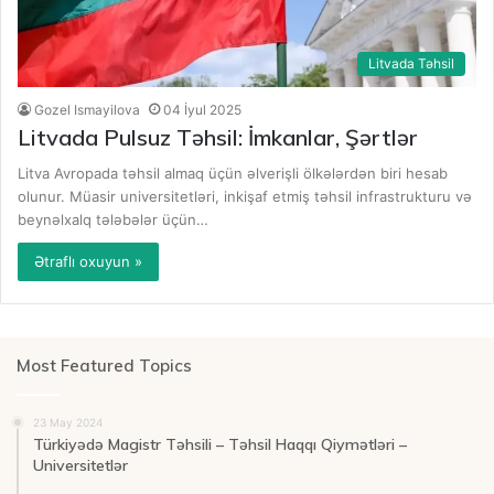
Litvada Təhsil
Gozel Ismayilova
04 İyul 2025
Litvada Pulsuz Təhsil: İmkanlar, Şərtlər
Litva Avropada təhsil almaq üçün əlverişli ölkələrdən biri hesab
olunur. Müasir universitetləri, inkişaf etmiş təhsil infrastrukturu və
beynəlxalq tələbələr üçün…
Ətraflı oxuyun »
Most Featured Topics
23 May 2024
Türkiyədə Magistr Təhsili – Təhsil Haqqı Qiymətləri –
Universitetlər