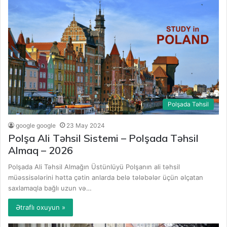
Polşada Təhsil
google google
23 May 2024
Polşa Ali Təhsil Sistemi – Polşada Təhsil
Almaq – 2026
Polşada Ali Təhsil Almağın Üstünlüyü Polşanın ali təhsil
müəssisələrini hətta çətin anlarda belə tələbələr üçün əlçatan
saxlamaqla bağlı uzun və…
Ətraflı oxuyun »