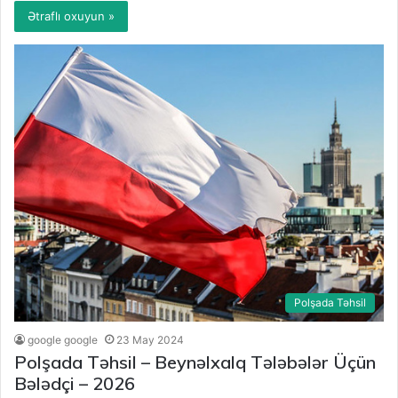
Ətraflı oxuyun »
Polşada Təhsil
google google
23 May 2024
Polşada Təhsil – Beynəlxalq Tələbələr Üçün
Bələdçi – 2026