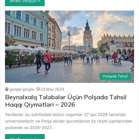
Ətraflı oxuyun »
Polşada Təhsil
google google
23 May 2024
Beynəlxalq Tələbələr Üçün Polşada Təhsil
Haqqı Qiymətləri – 2026
Yenilənib: bu səhifədəki bütün rəqəmlər 27 iyul 2026 tarixində
universitetlərin və Polşa dövlət qurumlarının öz rəsmi saytlarından
yoxlanılıb və 2026–2027…