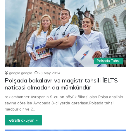
Polşada Təhsil
google google
23 May 2024
Polşada bakalavr və magistr təhsili İELTS
nəticəsi olmadan da mümkündür
reklambanner Avropanın 9-cu ən böyük ölkəsi olan Polşa əhalinin
sayına görə isə Avropada 8-ci yerdə qərarlaşır.Polşada təhsil
məcburidir və 7…
Ətraflı oxuyun »