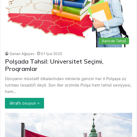
Xaricdə Təhsil
Sənan Ağayev
01 İyul 2025
Polşada Təhsil: Universitet Seçimi,
Proqramlar
Dünyanın müxtəlif ölkələrindən minlərlə gəncin hər il Polşaya üz
tutması təsadüfi deyil. Son illər ərzində Polşa həm təhsil səviyyəsi,
həm…
Ətraflı oxuyun »