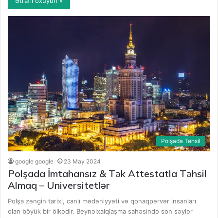
Ətraflı oxuyun »
Polşada Təhsil
google google
23 May 2024
Polşada İmtahansız & Tək Attestatla Təhsil
Almaq – Universitetlər
Polşa zəngin tarixi, canlı mədəniyyəti və qonaqpərvər insanları
olan böyük bir ölkədir. Beynəlxalqlaşma sahəsində son səylər