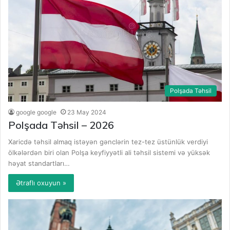
Polşada Təhsil
google google
23 May 2024
Polşada Təhsil – 2026
Xaricdə təhsil almaq istəyən gənclərin tez-tez üstünlük verdiyi
ölkələrdən biri olan Polşa keyfiyyətli ali təhsil sistemi və yüksək
həyat standartları…
Ətraflı oxuyun »