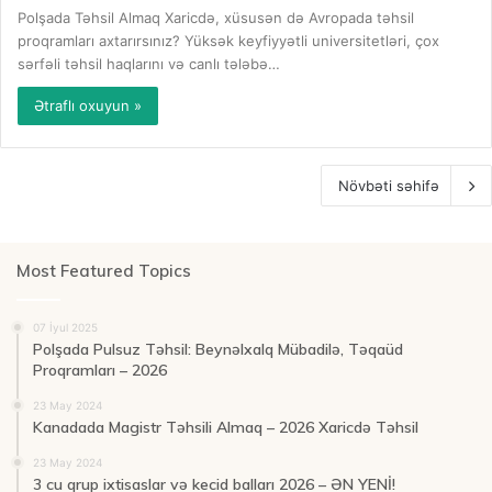
Polşada Təhsil Almaq Xaricdə, xüsusən də Avropada təhsil
proqramları axtarırsınız? Yüksək keyfiyyətli universitetləri, çox
sərfəli təhsil haqlarını və canlı tələbə…
Ətraflı oxuyun »
Növbəti səhifə
Most Featured Topics
07 İyul 2025
Polşada Pulsuz Təhsil: Beynəlxalq Mübadilə, Təqaüd
Proqramları – 2026
23 May 2024
Kanadada Magistr Təhsili Almaq – 2026 Xaricdə Təhsil
23 May 2024
3 cu qrup ixtisaslar və kecid balları 2026 – ƏN YENİ!