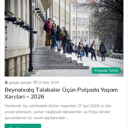
Polşada Təhsil
google google
23 May 2024
Beynəlxalq Tələbələr Üçün Polşada Yaşam
Xərcləri – 2026
Yenilənib: bu səhifədəki bütün rəqəmlər 27 iyul 2026-cı ildə
universitetlərin, şəhər nəqliyyat idarələrinin və Polşa dövlət
qurumlarının öz rəsmi saytlarından…