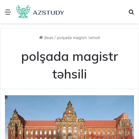
Menu
A
Əsas
/
polşada magistr təhsili
polşada magistr
təhsili