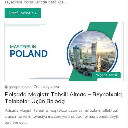
sayəsində Polşa xaricdə getdikcə…
Ətraflı oxuyun »
Polşada Təhsil
google google
23 May 2024
Polşada Magistr Təhsili Almaq – Beynəlxalq
Tələbələr Üçün Bələdçi
Polşada Magistr təhsili almaq təkcə uzun və nüfuzlu intellektual
araşdırma və innovasiya mədəniyyətinə daxil olmaq demək deyil;
bu həm də…