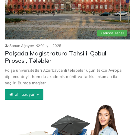
Xaricdə Təhsil
Sənan Ağayev
01 İyul 2025
Polşada Magistratura Təhsili: Qəbul
Prosesi, Tələblər
Polşa universitetləri Azərbaycanlı tələbələr üçün təkcə Avropa
diplomu deyil, həm də akademik mühit və tədris imkanları ilə
seçilir. Burada magistr…
Ətraflı oxuyun »