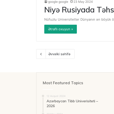
google google
23 May 2024
Niyə Rusiyada Təhsi
Nüfuzlu Universitetlər Dünyanın ən böyük ölk
Ətraflı oxuyun »
Əvvəlki səhifə
Most Featured Topics
12 Avqust 2024
Azərbaycan Tibb Univerisiteti –
2026
23 May 2024