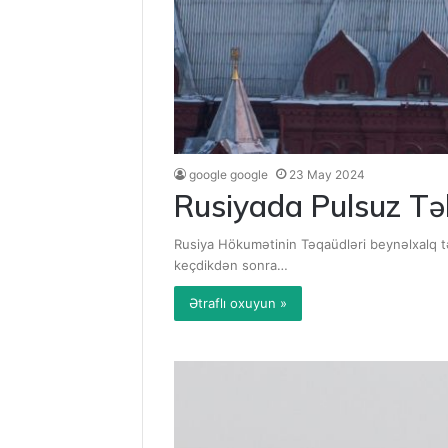
google google
23 May 2024
Rusiyada Pulsuz Tə
Rusiya Hökumətinin Təqaüdləri beynəlxalq t
keçdikdən sonra…
Ətraflı oxuyun »