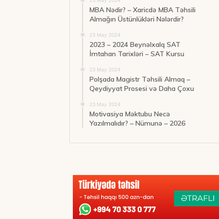
MBA Nədir? – Xaricdə MBA Təhsili
Almağın Üstünlükləri Nələrdir?
23 May 2024
2023 – 2024 Beynəlxalq SAT
İmtahan Tarixləri – SAT Kursu
23 May 2024
Polşada Magistr Təhsili Almaq –
Qeydiyyat Prosesi və Daha Çoxu
23 May 2024
Motivasiya Məktubu Necə
Yazılmalıdır? – Nümunə – 2026