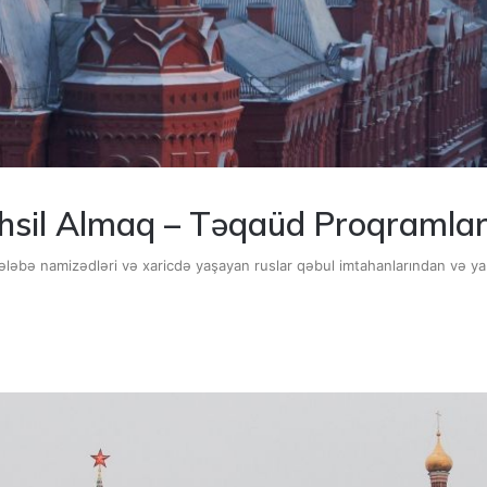
hsil Almaq – Təqaüd Proqramlar
ələbə namizədləri və xaricdə yaşayan ruslar qəbul imtahanlarından və y