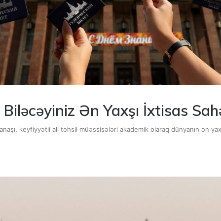
 Biləcəyiniz Ən Yaxşı İxtisas Sah
yanaşı, keyfiyyətli ali təhsil müəssisələri akademik olaraq dünyanın ən ya