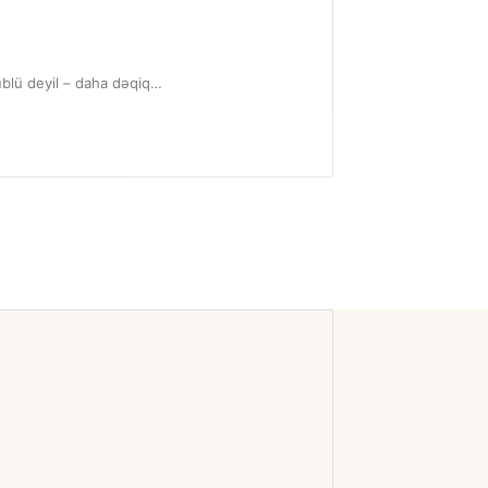
üblü deyil – daha dəqiq…