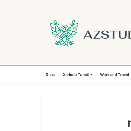
Əsas
Xaricdə Təhsil
Work and Travel