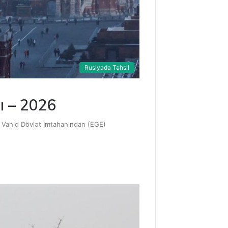
Rusiyada Təhsil
ı – 2026
a Vahid Dövlət İmtahanından (EGE)