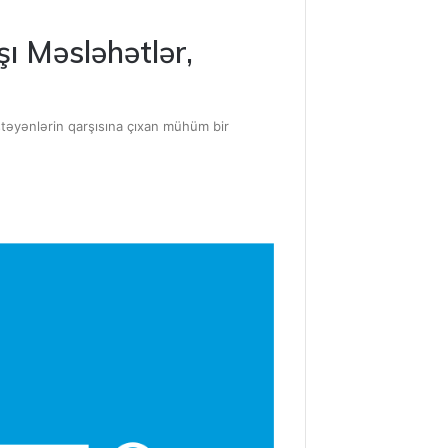
ı Məsləhətlər,
stəyənlərin qarşısına çıxan mühüm bir