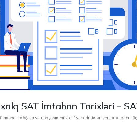
xalq SAT İmtahan Tarixləri – SA
T imtahanı ABŞ-da və dünyanın müxtəlif yerlərində universitetə qəbul 