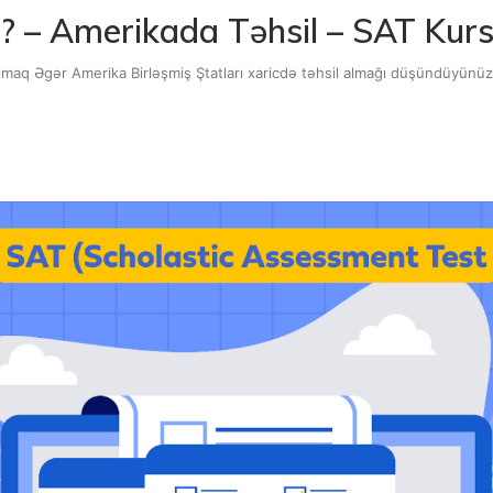
? – Amerikada Təhsil – SAT Kurs
maq Əgər Amerika Birləşmiş Ştatları xaricdə təhsil almağı düşündüyünüz ölk