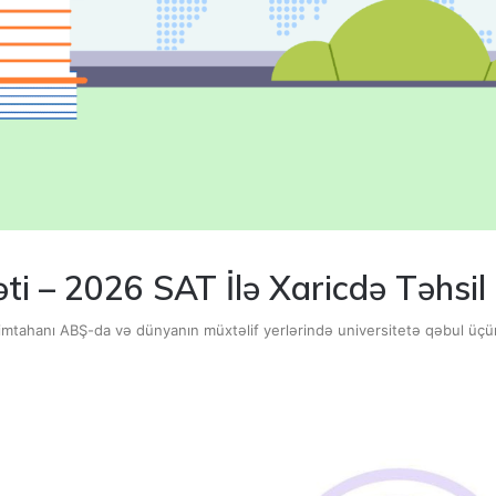
i – 2026 SAT İlə Xaricdə Təhsil
imtahanı ABŞ-da və dünyanın müxtəlif yerlərində universitetə qəbul üç