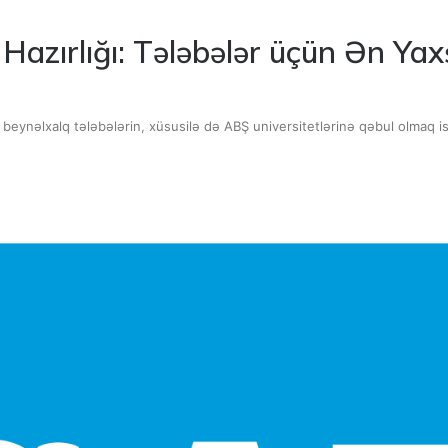
zırlığı: Tələbələr üçün Ən Yaxş
beynəlxalq tələbələrin, xüsusilə də ABŞ universitetlərinə qəbul olmaq i