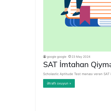
google google
23 May 2024
SAT İmtahan Qiymət
Scholastic Aptitude Test mənası verən SAT 
Ətraflı oxuyun »