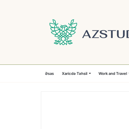
Əsas
Xaricdə Təhsil
Work and Travel