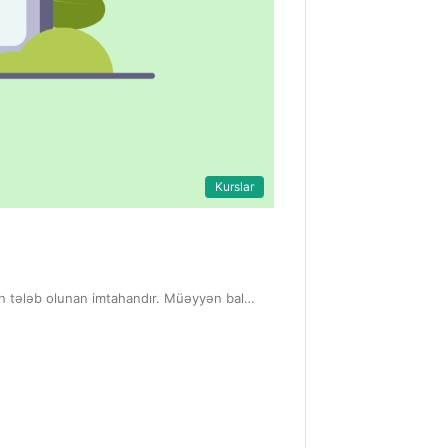
Kurslar
ün tələb olunan imtahandır. Müəyyən bal…