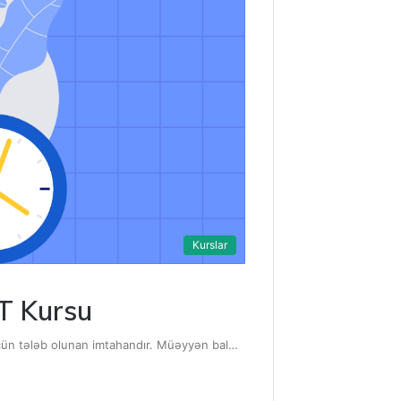
Kurslar
T Kursu
üçün tələb olunan imtahandır. Müəyyən bal…