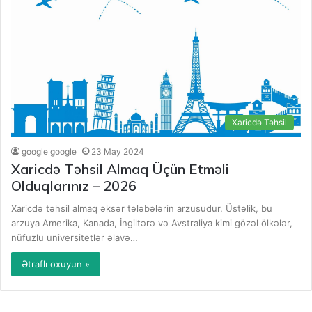
Xaricdə Təhsil
google google
23 May 2024
Xaricdə Təhsil Almaq Üçün Etməli
Olduqlarınız – 2026
Xaricdə təhsil almaq əksər tələbələrin arzusudur. Üstəlik, bu
arzuya Amerika, Kanada, İngiltərə və Avstraliya kimi gözəl ölkələr,
nüfuzlu universitetlər əlavə…
Ətraflı oxuyun »