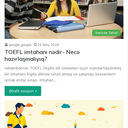
Xaricdə Təhsil
google google
23 May 2024
TOEFL imtahanı nədir- Necə
hazırlaşmalıyıq?
reklambanner TOEFL (İngilis dili tələbələri üçün standartlaşdırılmış
bir imtahan) İngilis dilində təhsil almaq və çalışmaq istəyənlərin
iştirak etdiyi sınaq- imtahan…
Ətraflı oxuyun »