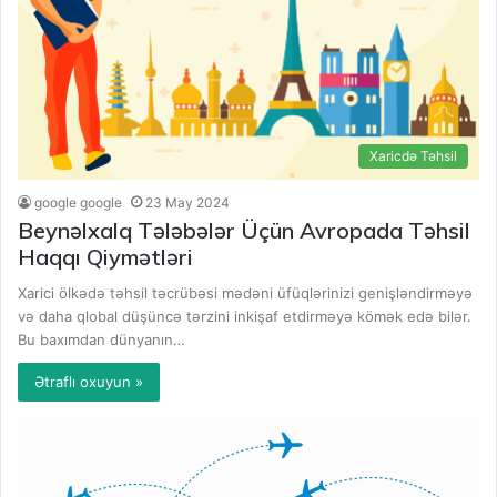
Xaricdə Təhsil
google google
23 May 2024
Beynəlxalq Tələbələr Üçün Avropada Təhsil
Haqqı Qiymətləri
Xarici ölkədə təhsil təcrübəsi mədəni üfüqlərinizi genişləndirməyə
və daha qlobal düşüncə tərzini inkişaf etdirməyə kömək edə bilər.
Bu baxımdan dünyanın…
Ətraflı oxuyun »