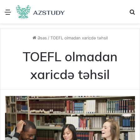
Menu
A
Əsas
/
TOEFL olmadan xaricdə təhsil
TOEFL olmadan
xaricdə təhsil