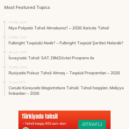
Most Featured Topics
23 May 2024
Niyə Polşada Təhsil Almalısınız? – 2026 Xaricdə Təhsil
23 May 2024
Fulbright Təqaüdü Nədir? – Fulbright Təqaüd Şərtləri Nələrdir?
26 İyun 2025
İsveçrədə Təhsil: SAT, DIM,Dövlət Proqramı ilə
23 May 2024
Rusiyada Pulsuz Təhsil Almaq – Təqaüd Proqramları – 2026
10 İyul 2025
Cənubi Koreyada Magistratura Təhsili: Təhsil haqqları, Maliyyə
İmkanları – 2026