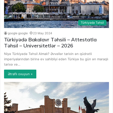
Türkiyədə Təhsil
google google
23 May 2024
Türkiyədə Bakalavr Təhsili – Attestatla
Təhsil – Universitetlər – 2026
Niyə Türkiyədə Təhsil Almalı? Əvvəllər tarixin ən qüdrətli
imperiyalarından birinə ev sahibliyi edən Türkiyə bu gün ən maraqlı
tarixə və…
Ətraflı oxuyun »