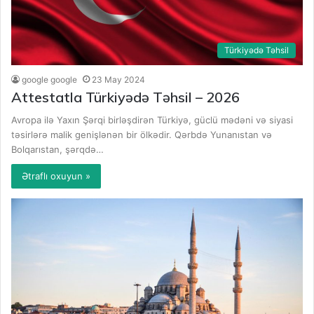
Türkiyədə Təhsil
google google
23 May 2024
Attestatla Türkiyədə Təhsil – 2026
Avropa ilə Yaxın Şərqi birləşdirən Türkiyə, güclü mədəni və siyasi
təsirlərə malik genişlənən bir ölkədir. Qərbdə Yunanıstan və
Bolqarıstan, şərqdə…
Ətraflı oxuyun »