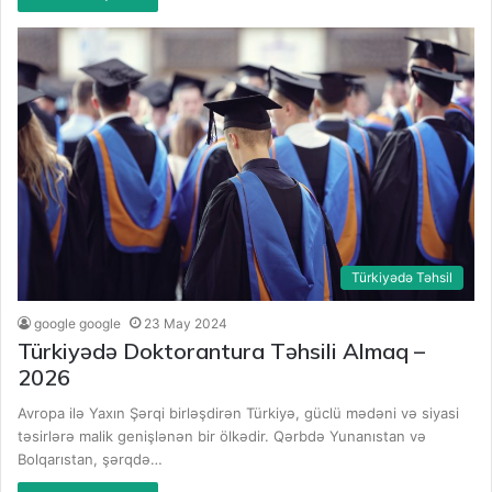
Türkiyədə Təhsil
google google
23 May 2024
Türkiyədə Doktorantura Təhsili Almaq –
2026
Avropa ilə Yaxın Şərqi birləşdirən Türkiyə, güclü mədəni və siyasi
təsirlərə malik genişlənən bir ölkədir. Qərbdə Yunanıstan və
Bolqarıstan, şərqdə…