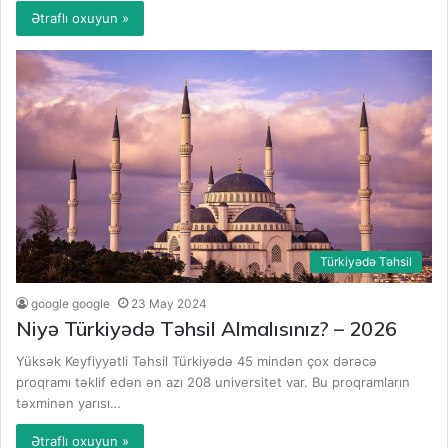
Ətraflı oxuyun »
Türkiyədə Təhsil
google google
23 May 2024
Niyə Türkiyədə Təhsil Almalısınız? – 2026
Yüksək Keyfiyyətli Təhsil Türkiyədə 45 mindən çox dərəcə
proqramı təklif edən ən azı 208 universitet var. Bu proqramların
təxminən yarısı…
Ətraflı oxuyun »