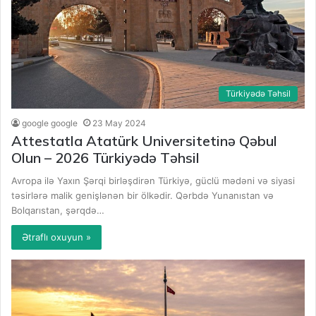
Türkiyədə Təhsil
google google
23 May 2024
Attestatla Atatürk Universitetinə Qəbul
Olun – 2026 Türkiyədə Təhsil
Avropa ilə Yaxın Şərqi birləşdirən Türkiyə, güclü mədəni və siyasi
təsirlərə malik genişlənən bir ölkədir. Qərbdə Yunanıstan və
Bolqarıstan, şərqdə…
Ətraflı oxuyun »