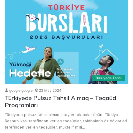
Türkiyədə Təhsil
google google
23 May 2024
Türkiyədə Pulsuz Təhsil Almaq – Təqaüd
Proqramları
Türkiyədə pulsuz təhsil almaq istəyən tələbələr üçün; Türkiyə
Respublikası tərəfindən verilən təqaüdlər, tələbələrin öz dövlətləri
tərəfindən verilən təqaüdlər, müxtəlif milli…