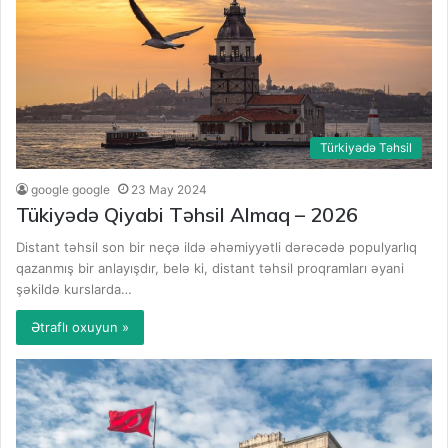
Türkiyədə Təhsil
google google
23 May 2024
Tükiyədə Qiyabi Təhsil Almaq – 2026
Distant təhsil son bir neçə ildə əhəmiyyətli dərəcədə populyarlıq
qazanmış bir anlayışdır, belə ki, distant təhsil proqramları əyani
şəkildə kurslarda…
Ətraflı oxuyun »