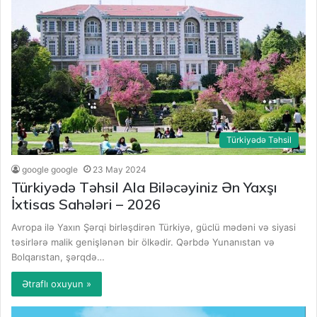
Türkiyədə Təhsil
google google
23 May 2024
Türkiyədə Təhsil Ala Biləcəyiniz Ən Yaxşı
İxtisas Sahələri – 2026
Avropa ilə Yaxın Şərqi birləşdirən Türkiyə, güclü mədəni və siyasi
təsirlərə malik genişlənən bir ölkədir. Qərbdə Yunanıstan və
Bolqarıstan, şərqdə…
Ətraflı oxuyun »