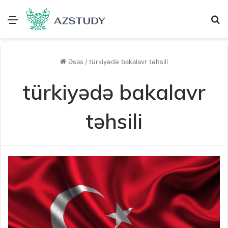
Menu
A
Əsas
/
türkiyədə bakalavr təhsili
türkiyədə bakalavr
təhsili