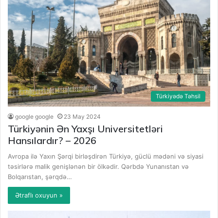
Türkiyədə Təhsil
google google
23 May 2024
Türkiyənin Ən Yaxşı Universitetləri
Hansılardır? – 2026
Avropa ilə Yaxın Şərqi birləşdirən Türkiyə, güclü mədəni və siyasi
təsirlərə malik genişlənən bir ölkədir. Qərbdə Yunanıstan və
Bolqarıstan, şərqdə…
Ətraflı oxuyun »