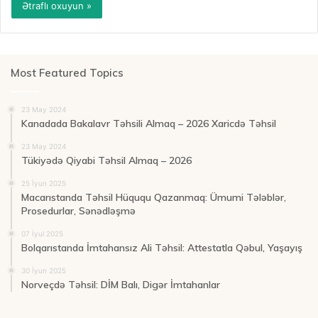
Ətraflı oxuyun »
Most Featured Topics
23 May 2024
Kanadada Bakalavr Təhsili Almaq – 2026 Xaricdə Təhsil
23 May 2024
Tükiyədə Qiyabi Təhsil Almaq – 2026
25 İyun 2025
Macarıstanda Təhsil Hüququ Qazanmaq: Ümumi Tələblər,
Prosedurlar, Sənədləşmə
07 İyul 2025
Bolqarıstanda İmtahansız Ali Təhsil: Attestatla Qəbul, Yaşayış
30 İyun 2025
Norveçdə Təhsil: DİM Balı, Digər İmtahanlar