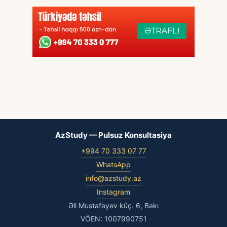
AzStudy — Pulsuz Konsultasiya
+994 70 333 07 77
WhatsApp
info@azstudy.az
Instagram
Əli Mustafayev küç. 6, Bakı
VÖEN: 1007990751