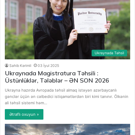
Ukraynada Təhsil
Sahib Kərimli
03 İyul 2025
Ukraynada Magistratura Təhsili :
Üstünlüklər, Tələblər – ƏN SON 2026
Ukrayna hazırda Avropada təhsil almaq istəyən azərbaycanlı
gənclər üçün ən cəlbedici istiqamətlərdən biri kimi tanınır. Ölkənin
ali təhsil sistemi həm…
Ətraflı oxuyun »