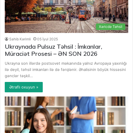
Xaricdə Təhsil
Sahib Kərimli
05 İyul 2025
Ukraynada Pulsuz Təhsil : İmkanlar,
Müraciət Prosesi – ƏN SON 2026
Ukrayna son illərdə postsovet məkanında yalnız Avropaya yaxınlığı
ilə deyil, təhsil imkanları ilə də fərqlənir. Əhalisinin böyük hissəsini
gənclər təşkil…
Ətraflı oxuyun »