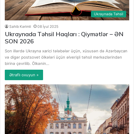
Ukraynada Təhsil
Sahib Kərimli
08 İyul 2025
Ukraynada Təhsil Haqları : Qiymətlər – ƏN
SON 2026
Son illərdə Ukrayna xarici tələbələr üçün, xüsusən də Azərbaycan
və digər postsovet ölkələri üçün əlverişli təhsil mərkəzlərindən
birinə çevrilib. Ölkənin…
Ətraflı oxuyun »