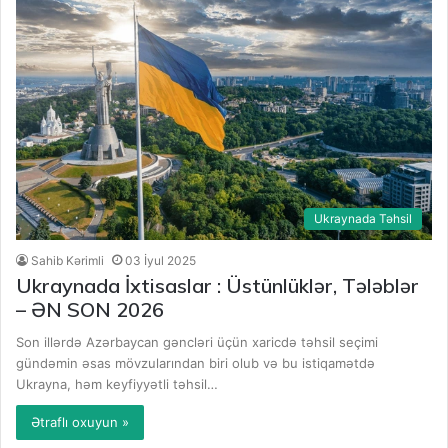
Ukraynada Təhsil
Sahib Kərimli
03 İyul 2025
Ukraynada İxtisaslar : Üstünlüklər, Tələblər
– ƏN SON 2026
Son illərdə Azərbaycan gəncləri üçün xaricdə təhsil seçimi
gündəmin əsas mövzularından biri olub və bu istiqamətdə
Ukrayna, həm keyfiyyətli təhsil…
Ətraflı oxuyun »