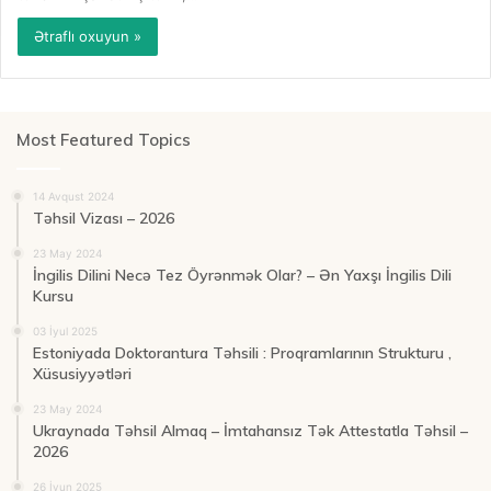
Ətraflı oxuyun »
Most Featured Topics
14 Avqust 2024
Təhsil Vizası – 2026
23 May 2024
İngilis Dilini Necə Tez Öyrənmək Olar? – Ən Yaxşı İngilis Dili
Kursu
03 İyul 2025
Estoniyada Doktorantura Təhsili : Proqramlarının Strukturu ,
Xüsusiyyətləri
23 May 2024
Ukraynada Təhsil Almaq – İmtahansız Tək Attestatla Təhsil –
2026
26 İyun 2025