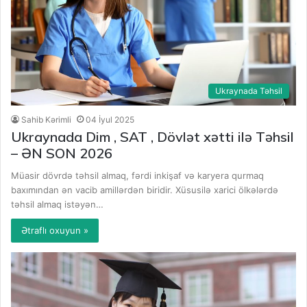
Ukraynada Təhsil
Sahib Kərimli
04 İyul 2025
Ukraynada Dim , SAT , Dövlət xətti ilə Təhsil
– ƏN SON 2026
Müasir dövrdə təhsil almaq, fərdi inkişaf və karyera qurmaq
baxımından ən vacib amillərdən biridir. Xüsusilə xarici ölkələrdə
təhsil almaq istəyən…
Ətraflı oxuyun »