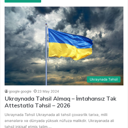
Ukraynada Təhsil
google google
23 May 2024
Ukraynada Təhsil Almaq – İmtahansız Tək
Attestatla Təhsil – 2026
Ukraynada Təhsil Ukraynada ali təhsil çoxəsrlik tarixə, milli
ənənələrə və dünyada yüksək nüfuza malikdir. Ukrayanada ali
təhsil inkişaf etmiş təlim,…