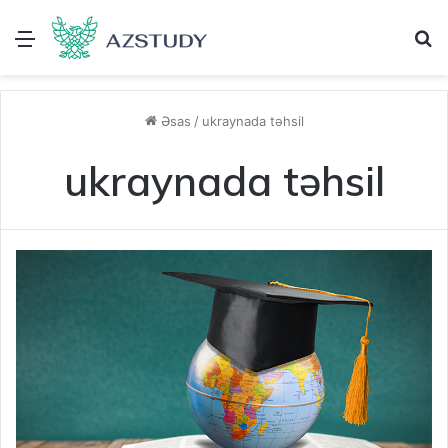
Menu
A
Əsas
/
ukraynada təhsil
ukraynada təhsil