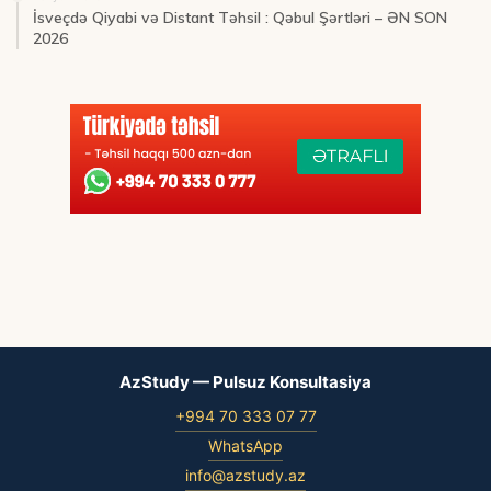
İsveçdə Qiyabi və Distant Təhsil : Qəbul Şərtləri – ƏN SON
2026
AzStudy — Pulsuz Konsultasiya
+994 70 333 07 77
WhatsApp
info@azstudy.az