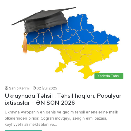
Xaricdə Təhsil
Sahib Kərimli
02 İyul 2025
Ukraynada Təhsil : Təhsil haqları, Populyar
ixtisaslar – ƏN SON 2026
Ukrayna Avropanın ən geniş və qədim təhsil ənənələrinə malik
ölkələrindən biridir. Coğrafi mövqeyi, zəngin elmi bazası,
keyfiyyətli ali məktəbləri və…