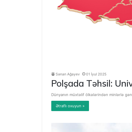
Sənan Ağayev
01 İyul 2025
Polşada Təhsil: Uni
Dünyanın müxtəlif ölkələrindən minlərlə gənc
Ətraflı oxuyun »