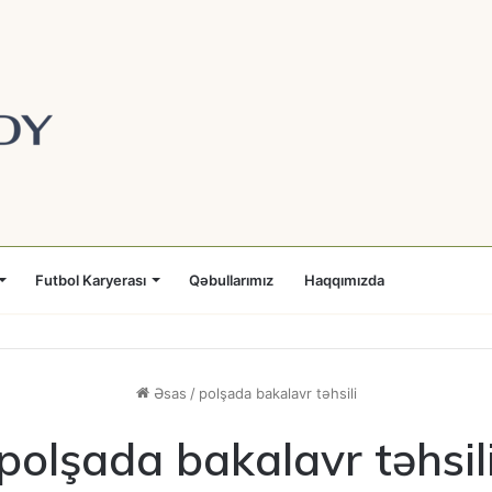
Futbol Karyerası
Qəbullarımız
Haqqımızda
Əsas
/
polşada bakalavr təhsili
polşada bakalavr təhsil