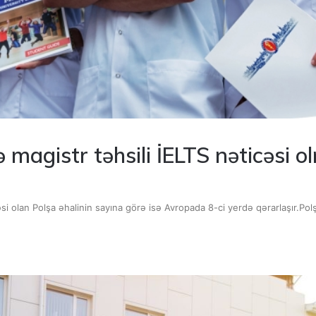
 magistr təhsili İELTS nəticəsi 
 olan Polşa əhalinin sayına görə isə Avropada 8-ci yerdə qərarlaşır.Pol