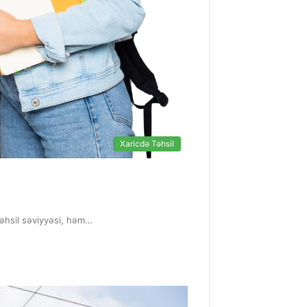
Xaricdə Təhsil
təhsil səviyyəsi, həm…