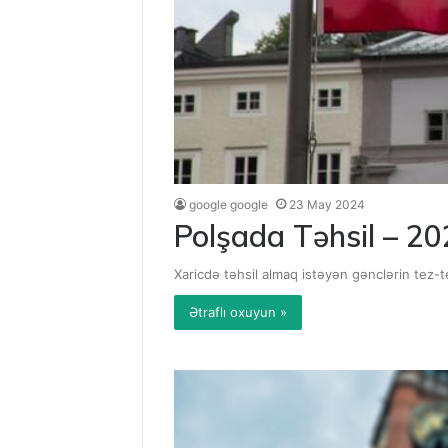
google google
23 May 2024
Polşada Təhsil – 2
Xaricdə təhsil almaq istəyən gənclərin tez-te
Ətraflı oxuyun »