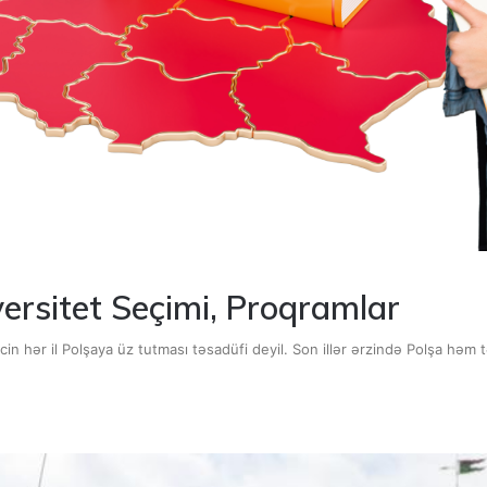
versitet Seçimi, Proqramlar
in hər il Polşaya üz tutması təsadüfi deyil. Son illər ərzində Polşa həm 