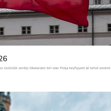
026
z üstünlük verdiyi ölkələrdən biri olan Polşa keyfiyyətli ali təhsil siste