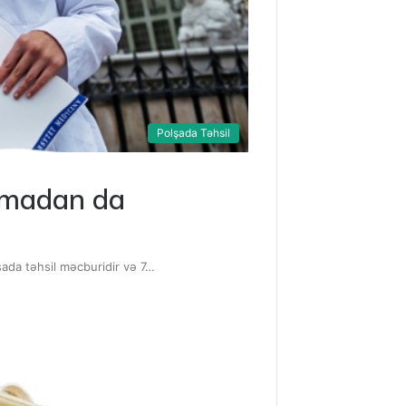
Polşada Təhsil
olmadan da
şada təhsil məcburidir və 7…