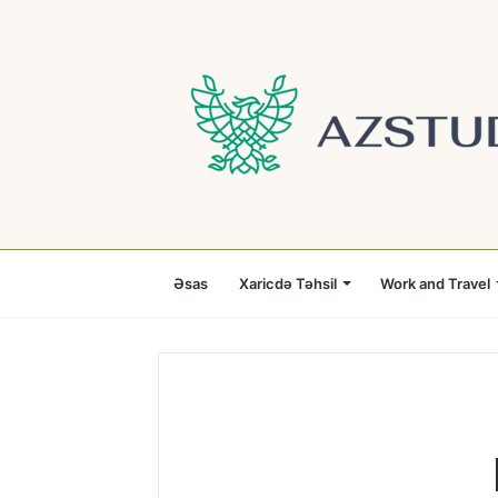
Əsas
Xaricdə Təhsil
Work and Travel