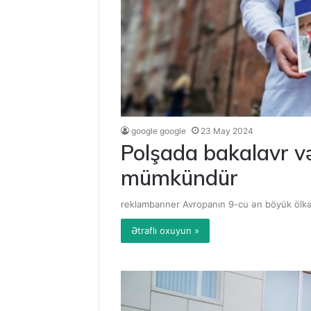
google google
23 May 2024
Polşada bakalavr və
mümkündür
reklambanner Avropanın 9-cu ən böyük ölkəsi
Ətraflı oxuyun »