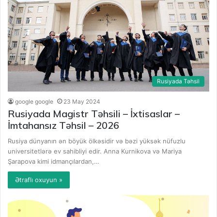
Rusiyada Təhsil
google google
23 May 2024
Rusiyada Magistr Təhsili – İxtisaslar –
İmtahansız Təhsil – 2026
Rusiya dünyanın ən böyük ölkəsidir və bəzi yüksək nüfuzlu
universitetlərə ev sahibliyi edir. Anna Kurnikova və Mariya
Şarapova kimi idmançılardan,…
Ətraflı oxuyun »