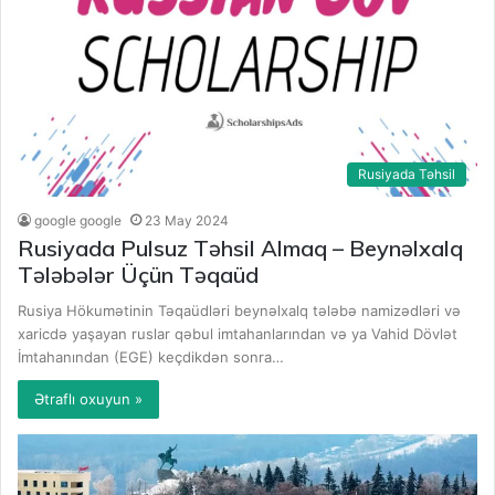
Rusiyada Təhsil
google google
23 May 2024
Rusiyada Pulsuz Təhsil Almaq – Beynəlxalq
Tələbələr Üçün Təqaüd
Rusiya Hökumətinin Təqaüdləri beynəlxalq tələbə namizədləri və
xaricdə yaşayan ruslar qəbul imtahanlarından və ya Vahid Dövlət
İmtahanından (EGE) keçdikdən sonra…
Ətraflı oxuyun »