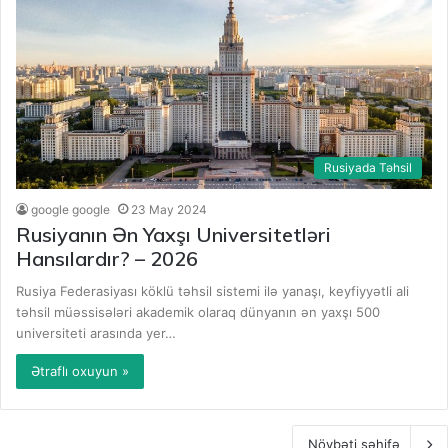
Rusiyada Təhsil
google google
23 May 2024
Rusiyanın Ən Yaxşı Universitetləri
Hansılardır? – 2026
Rusiya Federasiyası köklü təhsil sistemi ilə yanaşı, keyfiyyətli ali
təhsil müəssisələri akademik olaraq dünyanın ən yaxşı 500
universiteti arasında yer…
Ətraflı oxuyun »
Növbəti səhifə