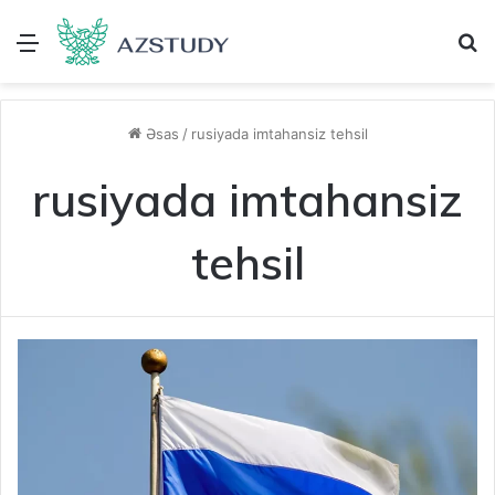
Menu
A
Əsas
/
rusiyada imtahansiz tehsil
rusiyada imtahansiz
tehsil