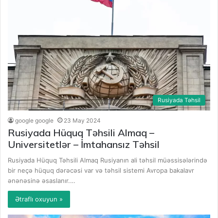
Rusiyada Təhsil
google google
23 May 2024
Rusiyada Hüquq Təhsili Almaq –
Universitetlər – İmtahansız Təhsil
Rusiyada Hüquq Təhsili Almaq Rusiyanın ali təhsil müəssisələrində
bir neçə hüquq dərəcəsi var və təhsil sistemi Avropa bakalavr
ənənəsinə əsaslanır.…
Ətraflı oxuyun »