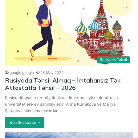
Rusiyada Təhsil
google google
23 May 2024
Rusiyada Təhsil Almaq – İmtahansız Tək
Attestatla Təhsil – 2026
Rusiya dünyanın ən böyük ölkəsidir və bəzi yüksək nüfuzlu
universitetlərə ev sahibliyi edir. Anna Kurnikova və Mariya
Şarapova kimi idmançılardan,…
Ətraflı oxuyun »