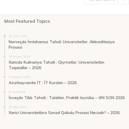
Most Featured Topics
30 İyun 2025
Norveçdə İmtahansız Təhsil: Universitetlər, Akkreditasiya
Prosesi
16 Avqust 2024
Xaricdə Kulinariya Təhsili : Qiymətlər, Univerisitetlər,
Təqaüdlər – 2026
13 Avqust 2024
Azərbaycanda İT : İT Kursları – 2026
01 İyul 2025
İsveçdə Tibb Təhsili : Tələblər, Praktik təcrübə – ƏN SON 2026
23 May 2024
Xarici Universitetlərə Sənəd Qəbulu Prosesi Necədir? – 2026