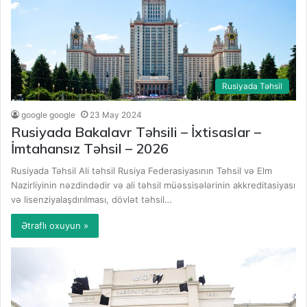
Rusiyada Təhsil
google google
23 May 2024
Rusiyada Bakalavr Təhsili – İxtisaslar –
İmtahansız Təhsil – 2026
Rusiyada Təhsil Ali təhsil Rusiya Federasiyasının Təhsil və Elm
Nazirliyinin nəzdindədir və ali təhsil müəssisələrinin akkreditasiyası
və lisenziyalaşdırılması, dövlət təhsil…
Ətraflı oxuyun »