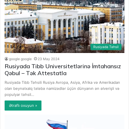
Rusiyada Təhsil
google google
23 May 2024
Rusiyada Tibb Universitetlərinə İmtahansız
Qəbul – Tək Attestatla
Rusiyada Tibb Təhsili Rusiya Avropa, Asiya, Afrika və Amerikadan
olan beynəlxalq tələbə namizədlər üçün dünyanın ən əlverişli və
populyar təhsil…
Ətraflı oxuyun »