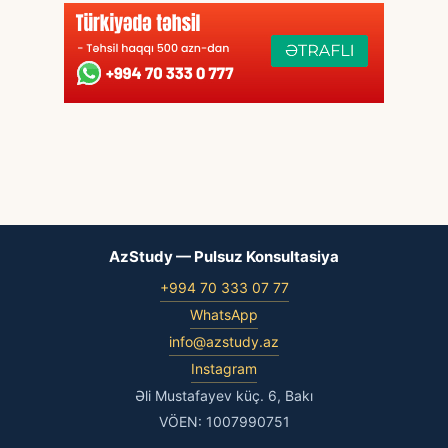
AzStudy — Pulsuz Konsultasiya
+994 70 333 07 77
WhatsApp
info@azstudy.az
Instagram
Əli Mustafayev küç. 6, Bakı
VÖEN: 1007990751