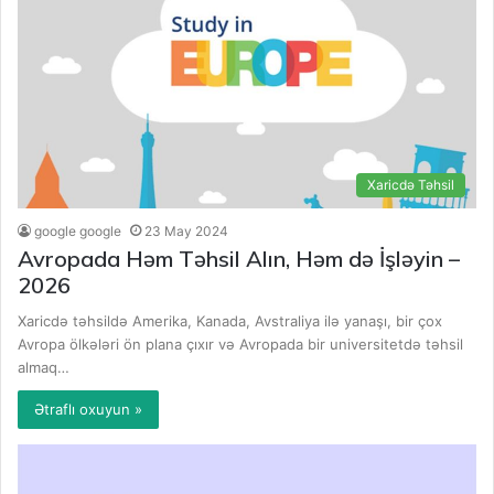
Xaricdə Təhsil
google google
23 May 2024
Avropada Həm Təhsil Alın, Həm də İşləyin –
2026
Xaricdə təhsildə Amerika, Kanada, Avstraliya ilə yanaşı, bir çox
Avropa ölkələri ön plana çıxır və Avropada bir universitetdə təhsil
almaq…
Ətraflı oxuyun »