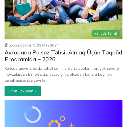
Xaricdə Təhsil
google google
23 May 2024
Avropada Pulsuz Təhsil Almaq Üçün Təqaüd
Proqramları – 2026
Xaricdə universitetdə təhsil son illərdə tələbələrin ən çox sevdiyi
mövzulardan biri olsa da, yaşadığınız ölkədən kənara köçmək
bahalı macəraya çevrilə…
Ətraflı oxuyun »