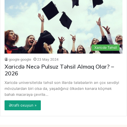
Xaricdə Təhsil
google google
23 May 2024
Xaricdə Necə Pulsuz Təhsil Almaq Olar? –
2026
Xaricdə universitetdə təhsil son illərdə tələbələrin ən çox sevdiyi
mövzulardan biri olsa da, yaşadığınız ölkədən kənara köçmək
bahalı macəraya çevrilə…
Ətraflı oxuyun »