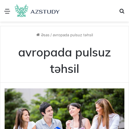
Menu
A
Əsas
/
avropada pulsuz təhsil
avropada pulsuz
təhsil