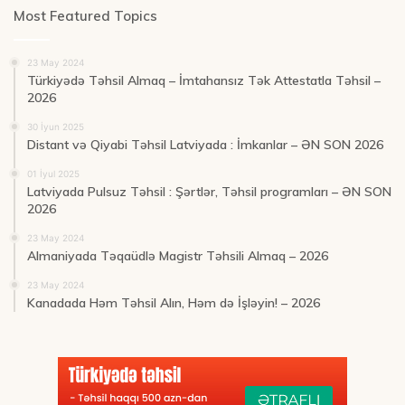
Most Featured Topics
23 May 2024
Türkiyədə Təhsil Almaq – İmtahansız Tək Attestatla Təhsil –
2026
30 İyun 2025
Distant və Qiyabi Təhsil Latviyada : İmkanlar – ƏN SON 2026
01 İyul 2025
Latviyada Pulsuz Təhsil : Şərtlər, Təhsil programları – ƏN SON
2026
23 May 2024
Almaniyada Təqaüdlə Magistr Təhsili Almaq – 2026
23 May 2024
Kanadada Həm Təhsil Alın, Həm də İşləyin! – 2026