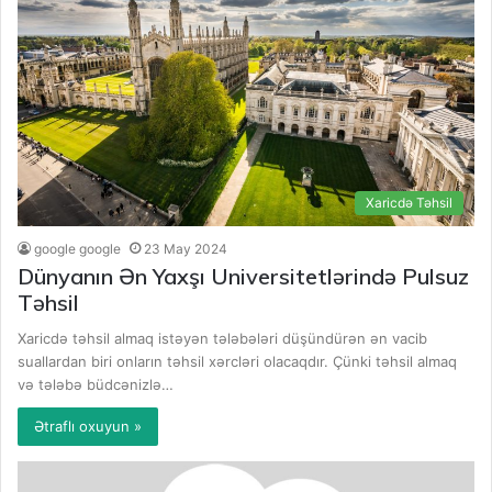
Xaricdə Təhsil
google google
23 May 2024
Dünyanın Ən Yaxşı Universitetlərində Pulsuz
Təhsil
Xaricdə təhsil almaq istəyən tələbələri düşündürən ən vacib
suallardan biri onların təhsil xərcləri olacaqdır. Çünki təhsil almaq
və tələbə büdcənizlə…
Ətraflı oxuyun »