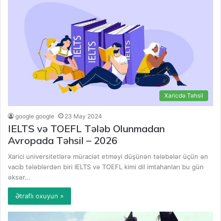
Xaricdə Təhsil
google google
23 May 2024
IELTS və TOEFL Tələb Olunmadan
Avropada Təhsil – 2026
Xarici universitetlərə müraciət etməyi düşünən tələbələr üçün ən
vacib tələblərdən biri IELTS və TOEFL kimi dil imtahanları bu gün
əksər…
Ətraflı oxuyun »