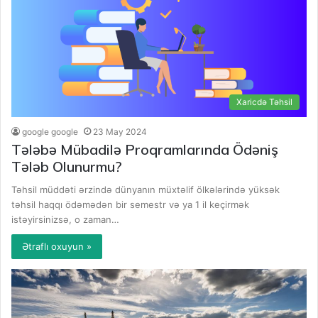
Xaricdə Təhsil
google google
23 May 2024
Tələbə Mübadilə Proqramlarında Ödəniş
Tələb Olunurmu?
Təhsil müddəti ərzində dünyanın müxtəlif ölkələrində yüksək
təhsil haqqı ödəmədən bir semestr və ya 1 il keçirmək
istəyirsinizsə, o zaman…
Ətraflı oxuyun »